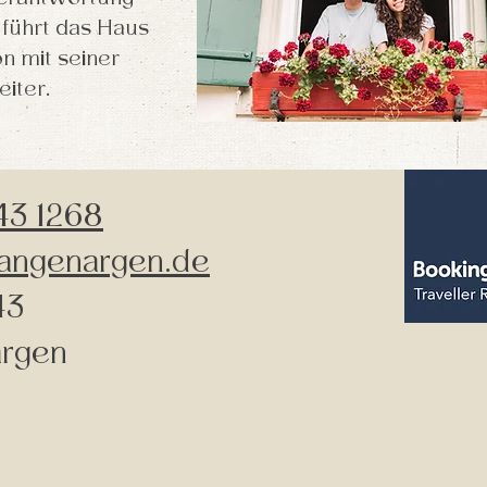
 führt das Haus
n mit seiner
eiter.
43 1268
angenargen.de
43
rgen