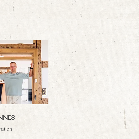
NNES
ration